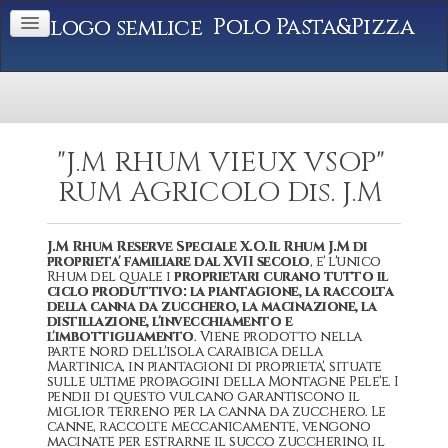
Polo Pasta&Pizza
"J.M RHUM VIEUX VSOP"
RUM AGRICOLO Dis. J.M
J.M Rhum Reserve Speciale X.O.Il Rhum J.M di
proprieta' familiare dal XVII secolo
, e' l'unico
Rhum del quale i
proprietari curano tutto il
ciclo produttivo: la piantagione, la raccolta
della canna da zucchero, la macinazione, la
distillazione, l'invecchiamento e
l'imbottigliamento
. Viene prodotto nella
parte nord dell'isola caraibica della
Martinica, in piantagioni di proprieta', situate
sulle ultime propaggini della Montagne Pele'e. I
pendii di questo vulcano garantiscono il
miglior terreno per la canna da zucchero. Le
canne, raccolte meccanicamente, vengono
macinate per estrarne il succo zuccherino, il