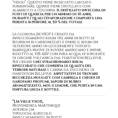
“vesou”. Questo viene in seguito lasciato
fermentare, quindi viene distillato con
alambicco a colonna.
Il distillato invecchia in
fusti di quercia per un minimo di 10 anni,
durante i quali l'evaporazione comporta una
perdita superiore al 50 % del totale
La gloriosa JM VSOP è creato da
invecchiamento rhum tre anni in botti di
Bourbon ri-carbonizzati e finire il rhum un
ulteriore anno in leggermente tostato
barriques nuove di rovere americano e infine,
ridotto al 43% ABV con pura acqua di sorgente
di origine vulcanica dal Habitation Bellevue,
per creare
uno straordinario rhum
invecchiato che conserva le qualità del
terroir naturale
e canna da zucchero, di
Habitation Bellevue.
Aspettatevi di trovare
ricchezza nougaty con cannella e chiodi di
garofano profumi, sapori di burro
aromatizzato, mou e limone, che porta in una
finitura liscia e sottile.
“J.M Vieux VSOP„
provenienza: Martinique
azienda: J.m
tipologia: Agricolo
invecchiamento: In Botti