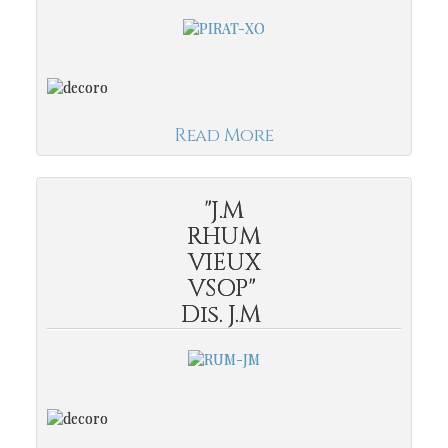
Read More
"J.M
RHUM
VIEUX
VSOP"
Dis. J.M