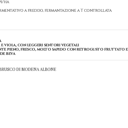
pi/ha
fermentativo a freddo, fermantazione a T controllata
a
 e viola, con leggeri sentori vegetali
ente pieno, fresco, molto sapido con retrogusto fruttato e
de beva