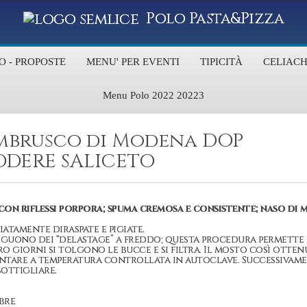
Polo Pasta&Pizza
O - PROPOSTE
MENU' PER EVENTI
TIPICITÀ
CELIACH
Menu Polo 2022 20223
ambrusco di Modena DOP
PODERE SALICETO
on riflessi porpora; spuma cremosa e consistente; naso di 
tamente diraspate e pigiate.
seguono dei “delastage” a freddo; questa procedura permette 
 giorni si tolgono le bucce e si filtra. Il mosto così otten
entare a temperatura controllata in autoclave. Successivame
mbottigliare.
obre