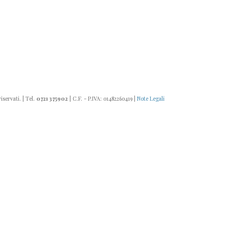
riservati. | Tel.
0721 375902
| C.F. - P.IVA: 01482260419 |
Note Legali