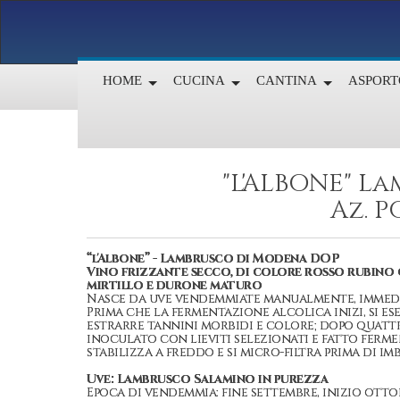
HOME
CUCINA
CANTINA
ASPORT
"L'ALBONE" L
Az. 
“l'Albone” - Lambrusco di Modena DOP
Vino frizzante secco, di colore rosso rubino c
mirtillo e durone maturo
Nasce da uve vendemmiate manualmente, immedia
Prima che la fermentazione alcolica inizi, si e
estrarre tannini morbidi e colore; dopo quattro
inoculato con lieviti selezionati e fatto ferm
stabilizza a freddo e si micro-filtra prima di i
Uve: Lambrusco Salamino in purezza
Epoca di vendemmia: fine settembre, inizio ott