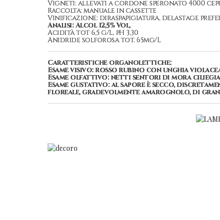
Vigneti: allevati a cordone speronato 4000 cep
Raccolta: manuale in cassette
Vinificazione: diraspapigiatura, delastage pre
Analisi: Alcol 12,5% Vol,
Acidità tot 6,5 g/L, pH 3,30
Anidride solforosa tot. 65mg/L
Caratteristiche organolettiche:
Esame visivo: rosso rubino con unghia violace
Esame olfattivo: netti sentori di mora ciliegia
Esame gustativo: al sapore è secco, discretam
floreale, gradevolmente amarognolo, di gran