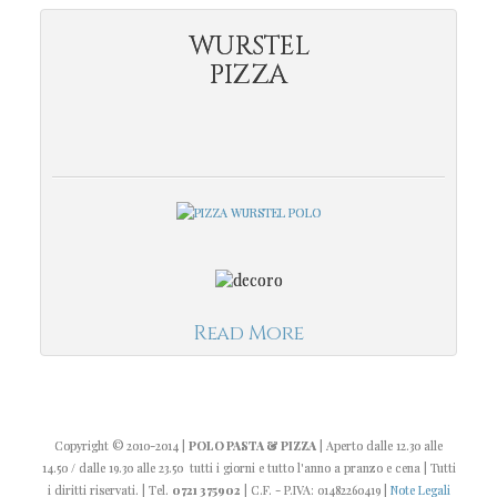
WURSTEL
PIZZA
Read More
Copyright
© 2010-2014
|
POLO PASTA & PIZZA
| Aperto dalle 12.30 alle
14.50 / dalle 19.30 alle 23.50 tutti i giorni e tutto l'anno a pranzo e cena | Tutti
i diritti riservati. | Tel.
0721 375902
| C.F. - P.IVA: 01482260419 |
Note Legali