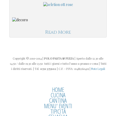
Read More
Copyright
© 2010-2014
|
POLO PASTA & PIZZA
| Aperto dalle 12.30 alle
14.50 / dalle 19.30 alle 23.50 tutti i giorni e tutto l'anno a pranzo e cena | Tutti
i diritti riservati. | Tel.
0721 375902
| C.F. - P.IVA: 01482260419 |
Note Legali
HOME
CUCINA
CANTINA
MENU' EVENTI
TIPICITÀ