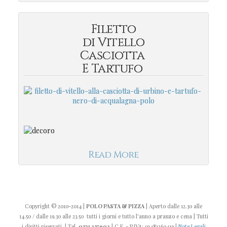
Filetto
di Vitello
Casciotta
E Tartufo
Read More
Copyright
© 2010-2014
|
POLO PASTA & PIZZA
| Aperto dalle 12.30 alle
14.50 / dalle 19.30 alle 23.50 tutti i giorni e tutto l'anno a pranzo e cena | Tutti
i diritti riservati. | Tel.
0721 375902
| C.F. - P.IVA: 01482260419 |
Note Legali