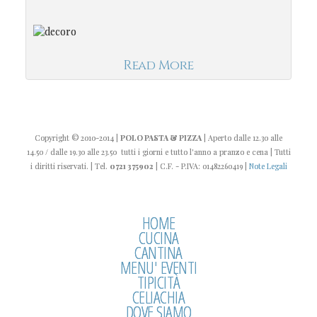
Read More
Copyright
© 2010-2014
|
POLO PASTA & PIZZA
| Aperto dalle 12.30 alle
14.50 / dalle 19.30 alle 23.50 tutti i giorni e tutto l'anno a pranzo e cena | Tutti
i diritti riservati. | Tel.
0721 375902
| C.F. - P.IVA: 01482260419 |
Note Legali
HOME
CUCINA
CANTINA
MENU' EVENTI
TIPICITÀ
CELIACHIA
DOVE SIAMO