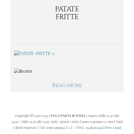
PATATE
FRITTE
Read More
Copyright
© 2010-2014
|
POLO PASTA & PIZZA
| Aperto dalle 12.30 alle
14.50 / dalle 19.30 alle 23.50 tutti i giorni e tutto l'anno a pranzo e cena | Tutti
i diritti riservati. | Tel.
0721 375902
| C.F. - P.IVA: 01482260419 |
Note Legali