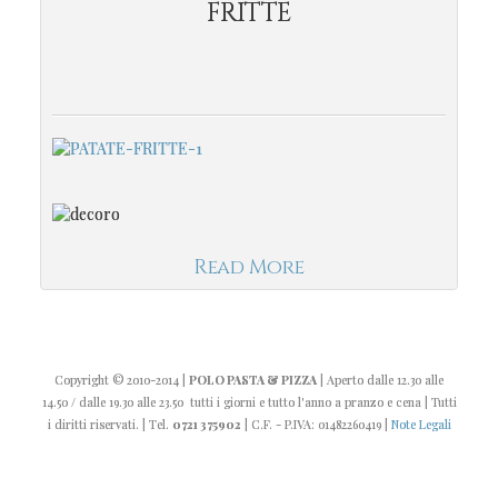
FRITTE
Read More
Copyright
© 2010-2014
|
POLO PASTA & PIZZA
| Aperto dalle 12.30 alle
14.50 / dalle 19.30 alle 23.50 tutti i giorni e tutto l'anno a pranzo e cena | Tutti
i diritti riservati. | Tel.
0721 375902
| C.F. - P.IVA: 01482260419 |
Note Legali