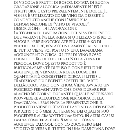
di viscola e frutti di bosco, dotata di buona
gradazione alcolica (mediamente 14°-15°) e
struttura, gusto prevalentemente dolce. Il
visner è utilizzato come vino da dessert. É
conosciuto anche con l'impropria
denominazione di "Vino di Viscole".
DESCRIZIONE DI LAVORAZIONE
La tecnica di lavorazione del visner prevede
due varianti. Nella prima si utilizzano 16 Kg di
viscole nere snocciolate più altri 4 Kg di
viscole intere, pestate unitamente al nocciolo.
Il tutto viene poi posto in una damigiana
aggiungendo circa 10 litri di vino rosso
locale e 4 Kg di zucchero. Nella zona di
Pergola, dove questo prodotto è
particolarmente diffuso, è consuetudine
aggiungere vernaccia rossa locale in
quantità più consistenti (circa 13 litri). E'
tradizione più recente sostituire parte
dell'alcool puro con rhum. Viene avviato un
processo fermentativo che deve durare per
almeno 60 giorni, durante i quali è necessario
provvedere all'agitazione periodica della
damigiana. Terminata la fermentazione, il
prodotto viene filtrato e lasciato a depositare
per altri 5 o 6 mesi, al termine dei quali si può
procedere all'imbottigliamento. In altri casi si
lascia fermentare per 8 mesi, si filtra, si
aggiunge l'alcool, con lo zucchero ben
sciolto. Si versa il tutto in una damigiana dove