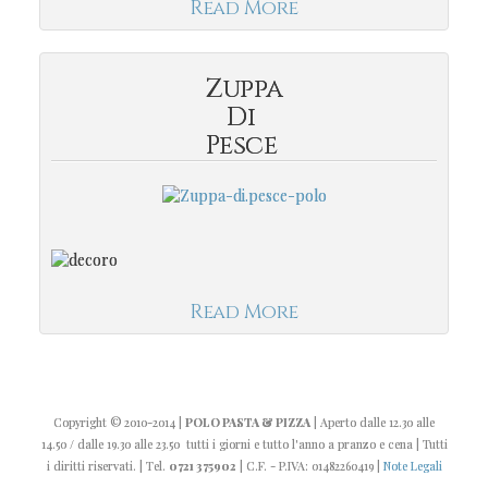
Read More
Zuppa
Di
Pesce
Read More
Copyright
© 2010-2014
|
POLO PASTA & PIZZA
| Aperto dalle 12.30 alle
14.50 / dalle 19.30 alle 23.50 tutti i giorni e tutto l'anno a pranzo e cena | Tutti
i diritti riservati. | Tel.
0721 375902
| C.F. - P.IVA: 01482260419 |
Note Legali