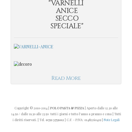
"VARNELLI
ANICE
SECCO
SPECIALE"
Read More
Copyright
© 2010-2014
|
POLO PASTA & PIZZA
| Aperto dalle 12.30 alle
14.50 / dalle 19.30 alle 23.50 tutti i giorni e tutto l'anno a pranzo e cena | Tutti
i diritti riservati. | Tel.
0721 375902
| C.F. - P.IVA: 01482260419 |
Note Legali