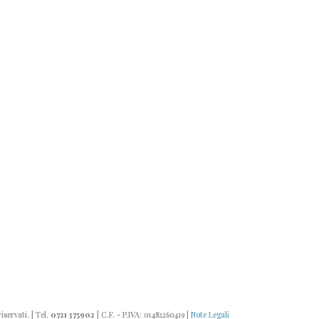
riservati. | Tel.
0721 375902
| C.F. - P.IVA: 01482260419 |
Note Legali