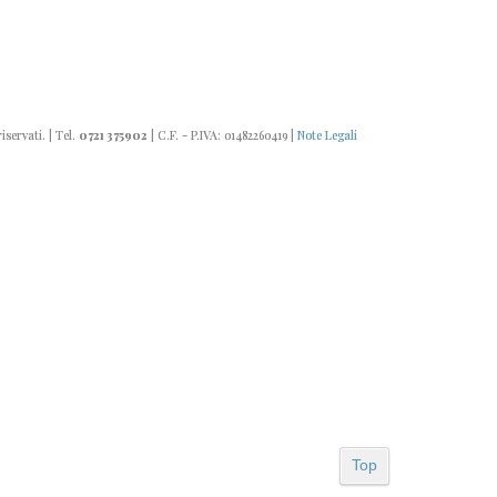
riservati. | Tel.
0721 375902
| C.F. - P.IVA: 01482260419 |
Note Legali
Top