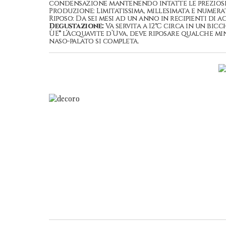
condensazione mantenendo intatte le preziose
Produzione: Limitatissima, millesimata e numer
Riposo: Da sei mesi ad un anno in recipienti di a
Degustazione:
Va servita a 12°C circa in un bic
ÙE® l’Acquavite d’Uva, deve riposare qualche min
naso-palato si completa.