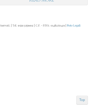
Read More
riservati. | Tel.
0721 375902
| C.F. - P.IVA: 01482260419 |
Note Legali
Top