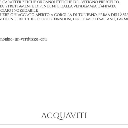
 caratteristiche organolettiche del vitigno prescelto.
ata, strettamente dipendente dalla vendemmia d’annata.
cciaio inossidabile.
chiere ghiacciato aperto a corolla di tulipano. Prima dell’ass
uto nel bicchiere: ossigenandosi, i profumi si esaltano, l’ar
ACQUAVITI