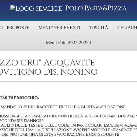
Polo Pasta&Pizza
O - PROPOSTE
MENU' PER EVENTI
TIPICITÀ
CELIACH
Menu Polo 2022 20223
ZZO CRU" ACQUAVITE
VITIGNO Dis. NONINO
semi di finocchio.
amandolo-Friuli raccolte fresche a giusta maturazione.
inossidabile a temperatura controllata, seguita immediatame
secondarie dannose.
aglio delle teste e delle code, in particolari esclusivi alam
azione dell’uva. La distillazione avviene molto lentamente p
i dei profumi, una giusta evaporazione e conseguente