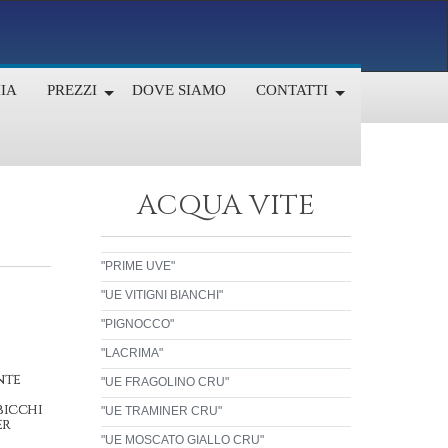
IA
PREZZI
DOVE SIAMO
CONTATTI
ACQUA VITE
"PRIME UVE"
"UE VITIGNI BIANCHI"
"PIGNOCCO"
"LACRIMA"
nte
"UE FRAGOLINO CRU"
bicchi
"UE TRAMINER CRU"
er
"UE MOSCATO GIALLO CRU"