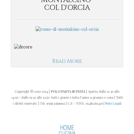
COL D'ORCIA
Read More
Copyright
© 2010-2014
|
POLO PASTA & PIZZA
| Aperto dalle 12.30 alle
14.50 / dalle 19.30 alle 23.50 tutti i giorni e tutto l'anno a pranzo e cena | Tutti
i diritti riservati. | Tel.
0721 375902
| C.F. - P.IVA: 01482260419 |
Note Legali
HOME
CUCINA