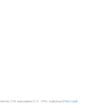
riservati. | Tel.
0721 375902
| C.F. - P.IVA: 01482260419 |
Note Legali