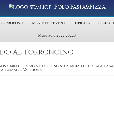
Polo Pasta&Pizza
O - PROPOSTE
MENU' PER EVENTI
TIPICITÀ
CELIACH
Menu Polo 2022 20223
DDO AL TORRONCINO
nna, miele di acacia e torroncino, adagiato su salsa alla va
 all’arancio Valrhona.