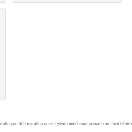
0 alle 14.50 / dalle 19.30 alle 23.50 tutti i giorni e tutto l'anno a pranzo e cena | Tutti i diritti 