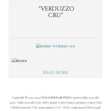
"VERDUZZO
CRU"
Read More
Copyright
© 2010-2014
|
POLO PASTA & PIZZA
| Aperto dalle 12.30 alle
14.50 / dalle 19.30 alle 23.50 tutti i giorni e tutto l'anno a pranzo e cena | Tutti
i diritti riservati. | Tel.
0721 375902
| C.F. - P.IVA: 01482260419 |
Note Legali