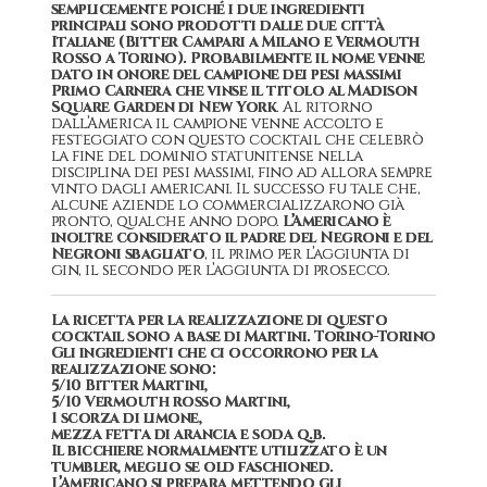
semplicemente poiché i due ingredienti
principali sono prodotti dalle due città
Italiane (Bitter Campari a Milano e Vermouth
Rosso a Torino). Probabilmente il nome venne
dato in onore del campione dei pesi massimi
Primo Carnera che vinse il titolo al Madison
Square Garden di New York
. Al ritorno
dall’America il campione venne accolto e
festeggiato con questo cocktail che celebrò
la fine del dominio statunitense nella
disciplina dei pesi massimi, fino ad allora sempre
vinto dagli americani. Il successo fu tale che,
alcune aziende lo commercializzarono già
pronto, qualche anno dopo.
L’Americano è
inoltre considerato il padre del Negroni e del
Negroni sbagliato
, il primo per l’aggiunta di
gin, il secondo per l’aggiunta di prosecco.
La ricetta per la realizzazione di questo
cocktail sono a base di Martini. Torino-Torino
Gli ingredienti che ci occorrono per la
realizzazione sono:
5/10 Bitter Martini,
5/10 Vermouth rosso Martini,
1 scorza di limone,
mezza fetta di arancia e soda q.b.
Il bicchiere normalmente utilizzato è un
tumbler, meglio se old faschioned.
L’Americano si prepara mettendo gli