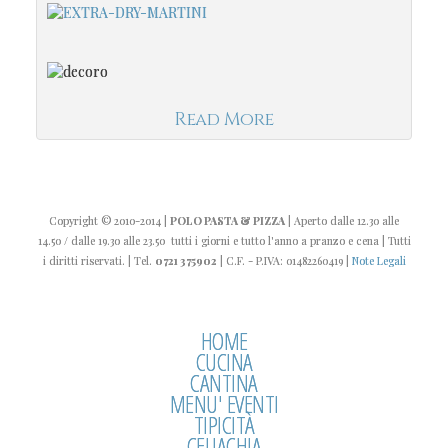
Read More
Copyright
© 2010-2014
|
POLO PASTA & PIZZA
| Aperto dalle 12.30 alle
14.50 / dalle 19.30 alle 23.50 tutti i giorni e tutto l'anno a pranzo e cena | Tutti
i diritti riservati. | Tel.
0721 375902
| C.F. - P.IVA: 01482260419 |
Note Legali
HOME
CUCINA
CANTINA
MENU' EVENTI
TIPICITÀ
CELIACHIA