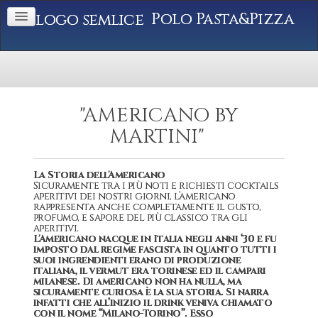
Polo Pasta&Pizza
"AMERICANO BY
MARTINI"
La Storia dell'Americano
Sicuramente tra i più noti e richiesti cocktails
aperitivi dei nostri giorni, l’americano
rappresenta anche completamente il gusto,
profumo, e sapore del più classico tra gli
aperitivi.
L'Americano nacque in Italia negli anni ‘30 e fu
imposto dal regime fascista in quanto tutti i
suoi ingrendienti erano di produzione
italiana, il vermut era torinese ed il campari
milanese. Di americano non ha nulla, ma
sicuramente curiosa è la sua storia. Si narra
infatti che all’inizio il drink veniva chiamato
con il nome “Milano-Torino”. Esso