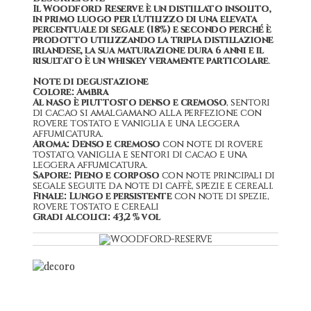
Il Woodford Reserve è un distillato insolito,
in primo luogo per l'utilizzo di una elevata
percentuale di segale (18%) e secondo perché è
prodotto utilizzando la tripla distillazione
irlandese, la sua maturazione dura 6 anni e il
risultato è un whiskey veramente particolare
.
Note di degustazione
Colore: Ambra
Al naso è piuttosto denso e cremoso
, sentori
di cacao si amalgamano alla perfezione con
rovere tostato e vaniglia e una leggera
affumicatura.
Aroma: Denso e cremoso
con note di rovere
tostato, vaniglia e sentori di cacao e una
leggera affumicatura.
Sapore: Pieno e corposo
con note principali di
segale seguite da note di caffè, spezie e cereali.
Finale: Lungo e persistente
con note di spezie,
rovere tostato e cereali
Gradi alcolici: 43,2 % vol