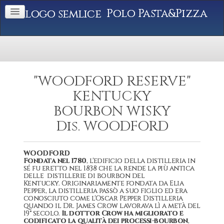
Polo Pasta&Pizza
"WOODFORD RESERVE"
KENTUCKY
BOURBON WISKY
Dis. WOODFORD
WOODFORD
Fondata nel 1780
, l'edificio della distilleria in
sé fu eretto nel 1838 che la rende la più antica
delle distillerie di bourbon del
Kentucky. Originariamente fondata da Elia
Pepper, la distilleria passò a suo figlio ed era
conosciuto come l'Oscar Pepper Distilleria
quando il Dr. James Crow lavorava lì a metà del
19° secolo.
Il dottor Crow ha migliorato e
codificato la qualità dei processi-bourbon
,