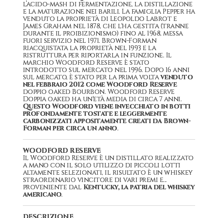
l’acido-mash di fermentazione, la distillazione
e la maturazione nei barili. La famiglia Pepper ha
venduto la proprietà di Leopoldo Labrot e
James Graham nel 1878, che l'ha gestita (tranne
durante il proibizionismo) fino al 1968, messa
fuori servizio nel 1971. Brown-Forman
riacquistata la proprietà nel 1993 e la
ristruttura per riportarla in funzione. Il
marchio Woodford Reserve è stato
introdotto sul mercato nel 1996. Dopo 16 anni
sul mercato, è stato per la prima volta
venduto
nel febbraio 2012 come Woodford Reserve
doppio oaked Bourbon. Woodford Reserve
Doppia oaked ha un'età media di circa 7 anni.
Questo Woodford viene invecchiato in botti
profondamente tostate e leggermente
carbonizzati appositamente creati da Brown-
Forman per circa un anno
.
WOODFORD RESERVE
Il Woodford Reserve è un distillato realizzato
a mano con il solo utilizzo di piccoli lotti
altamente selezionati, il risultato è un whiskey
straordinario vincitore di vari premi e...
proveniente dal
Kentucky, la patria del whiskey
americano
.
DESCRIZIONE